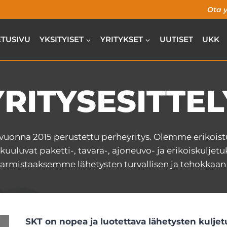
Ota y
ETUSIVU
YKSITYISET
YRITYKSET
UUTISET
UKK
YRITYSESITTEL
n vuonna 2015 perustettu perheyritys. Olemme erikoi
kuuluvat paketti-, tavara-, ajoneuvo- ja erikoiskuljet
mistaaksemme lähetysten turvallisen ja tehokkaan t
SKT on nopea ja luotettava lähetysten kuljetus