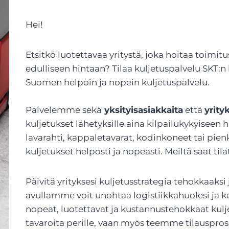
Hei!
Etsitkö luotettavaa yritystä, joka hoitaa toimi
edulliseen hintaan? Tilaa kuljetuspalvelu SKT
Suomen helpoin ja nopein kuljetuspalvelu.
Palvelemme sekä
yksityisasiakkaita
että
yrity
kuljetukset lähetyksille aina kilpailukykyiseen h
lavarahti, kappaletavarat, kodinkoneet tai pi
kuljetukset helposti ja nopeasti. Meiltä saat ti
Päivitä yrityksesi kuljetusstrategia tehokkaak
avullamme voit unohtaa logistiikkahuolesi ja 
nopeat, luotettavat ja kustannustehokkaat kul
tavaroita perille, vaan myös teemme tilausprose