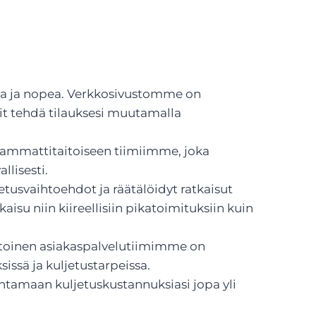
a ja nopea. Verkkosivustomme on
voit tehdä tilauksesi muutamalla
 ammattitaitoiseen tiimiimme, joka
llisesti.
usvaihtoehdot ja räätälöidyt ratkaisut
tkaisu niin kiireellisiin pikatoimituksiin kuin
itoinen asiakaspalvelutiimimme on
issä ja kuljetustarpeissa.
tamaan kuljetuskustannuksiasi jopa yli