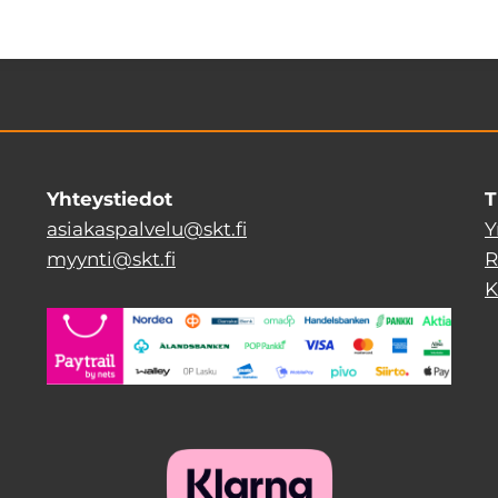
Yhteystiedot
T
asiakaspalvelu@skt.fi
Y
myynti@skt.fi
R
K