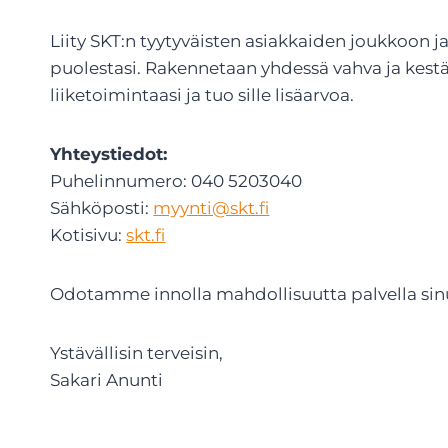
Liity SKT:n tyytyväisten asiakkaiden joukkoon 
puolestasi. Rakennetaan yhdessä vahva ja kes
liiketoimintaasi ja tuo sille lisäarvoa.
Yhteystiedot:
Puhelinnumero: 040 5203040
Sähköposti:
myynti@skt.fi
Kotisivu:
skt.fi
Odotamme innolla mahdollisuutta palvella sinua
Ystävällisin terveisin,
Sakari Anunti