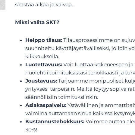
säästää aikaa ja vaivaa.
Miksi valita SKT?
Helppo tilaus:
Tilausprosessimme on sujuv
suunniteltu käyttäjäystävälliseksi, jolloin 
klikkauksella.
Luotettavuus:
Voit luottaa kokeneeseen ja
huolehtii toimituksistasi tehokkaasti ja turva
Joustavuus:
Tarjoamme monipuoliset kuljet
yrityksesi tarpeisiin. Meiltä löytyy sopiva ra
säännöllisiin toimituksiinkin.
Asiakaspalvelu:
Ystävällinen ja ammattita
valmiina auttamaan sinua kaikissa kysymyks
Kustannustehokkuus:
Voimme auttaa alen
30%!