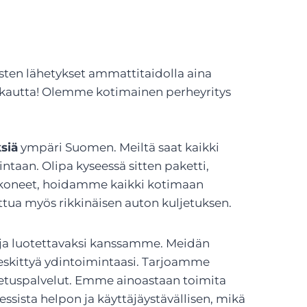
tusten lähetykset ammattitaidolla aina
:n kautta! Olemme kotimainen perheyritys
ksiä
ympäri Suomen. Meiltä saat kaikki
intaan. Olipa kyseessä sitten paketti,
enkoneet, hoidamme kaikki kotimaan
lattua myös rikkinäisen auton kuljetuksen.
si ja luotettavaksi kanssamme. Meidän
keskittyä ydintoimintaasi. Tarjoamme
jetuspalvelut. Emme ainoastaan toimita
ssista helpon ja käyttäjäystävällisen, mikä