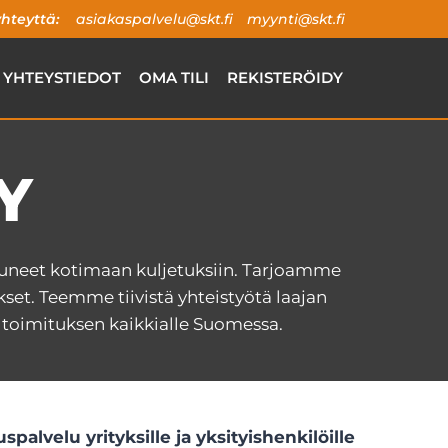
hteyttä:
asiakaspalvelu@skt.fi
myynti@skt.fi
YHTEYSTIEDOT
OMA TILI
REKISTERÖIDY
Y
stuneet kotimaan kuljetuksiin. Tarjoamme
ukset. Teemme tiivistä yhteistyötä laajan
oimituksen kaikkialle Suomessa.
palvelu yrityksille ja yksityishenkilöille